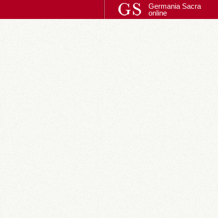
Germania Sacra
online