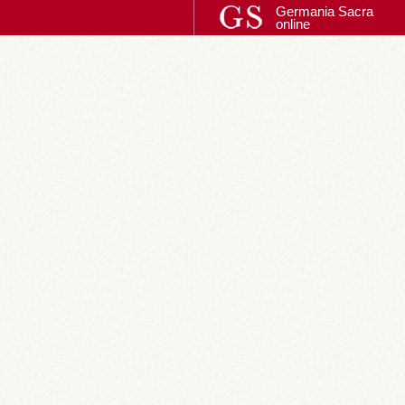
Germania Sacra
online