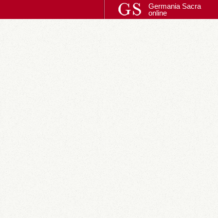
Germania Sacra
online