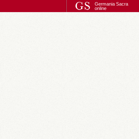
Germania Sacra
online