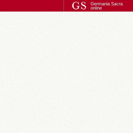
Germania Sacra
online