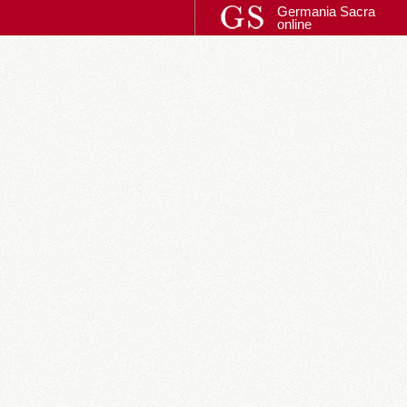
Germania Sacra
online