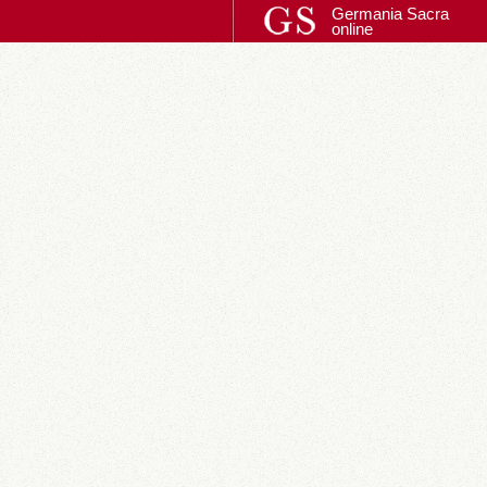
Germania Sacra
online