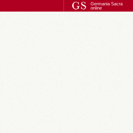
Germania Sacra
online