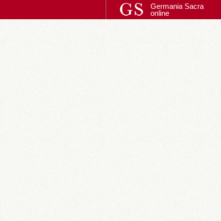
Germania Sacra
online