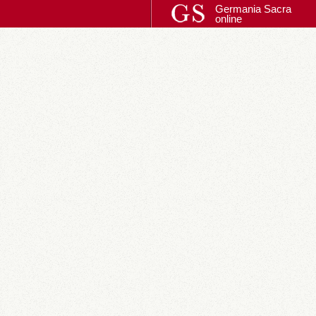
Germania Sacra
online