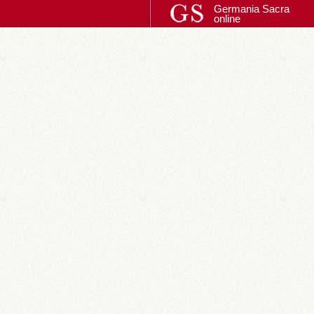
Germania Sacra
online