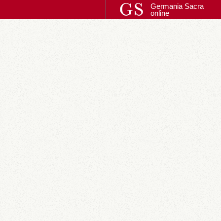
Germania Sacra
online