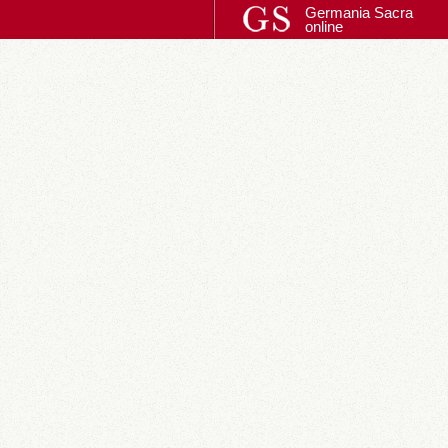
Germania Sacra
online