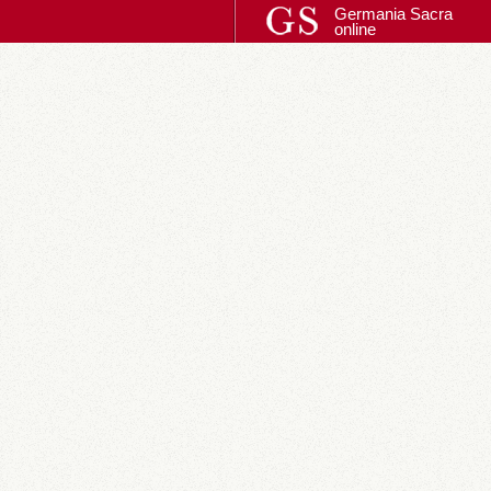
Germania Sacra
online