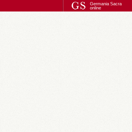
Germania Sacra
online