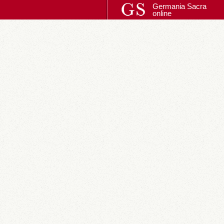
Germania Sacra
online