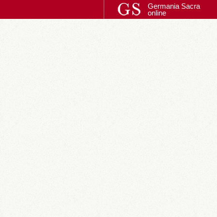
Germania Sacra
online