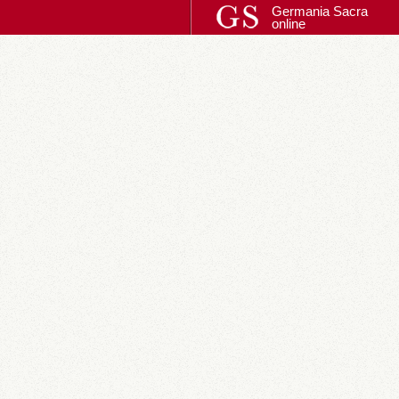
Germania Sacra
online