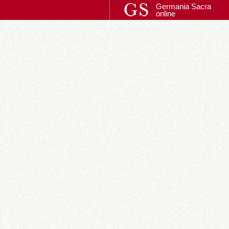
Germania Sacra
online