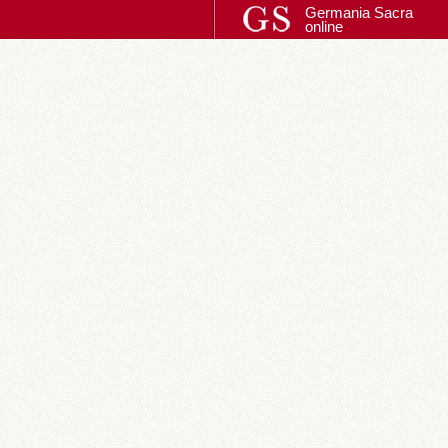
Germania Sacra
online