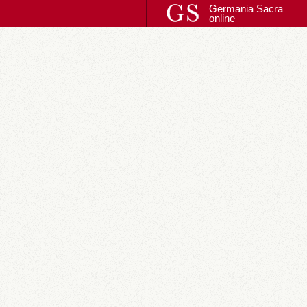
Germania Sacra
online