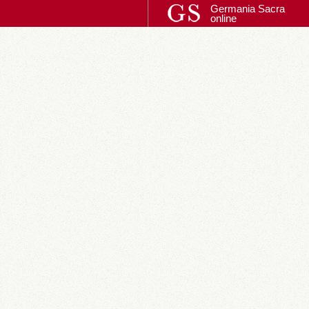
Germania Sacra
online