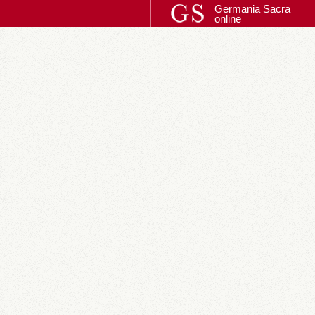
Germania Sacra
online