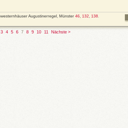
hwesternhäuser Augustinerregel, Münster
46
,
132
,
138
.
3
4
5
6
7
8
9
10
11
Nächste >