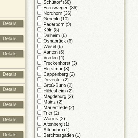
Schüttorf (68)
Frenswegen (36)
Nordhorn (36)
Groenlo (10)
Details
Paderborn (9)
Köln (8)
Dalheim (6)
Details
Osnabrück (6)
Wesel (6)
Xanten (6)
Details
Vreden (4)
Freckenhorst (3)
Horstmar (3)
Details
Cappenberg (2)
Deventer (2)
Groß-Burlo (2)
Details
Hildesheim (2)
Magdeburg (2)
Mainz (2)
Details
Marienfrede (2)
Trier (2)
Worms (2)
Details
Altenberg (1)
Attendorn (1)
Details
Berchtesgaden (1)