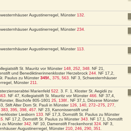
hwesternhäuser Augustinerregel, Münster
132
.
hwesternhäuser Augustinerregel, Münster
234
.
hwesternhäuser Augustinerregel, Münster
113
.
llegiatstift St. Mauritz vor Münster
148
,
252
,
348
.
NF 21,
nstift und Benediktinerinnenkloster Herzebrock
244
.
NF 17,2,
St. Paulus zu Münster
345f.
,
375
,
563
.
NF 3, Schwesternhäuser
erregel, Münster
211
.
Zisterzienserabtei Marienfeld
522
.
3. F. 1, Kloster St. Aegidii zu
463
.
NF 47, Kollegiatstift St. Mauritz vor Münster
466
.
NF 37,4,
Münster, Bischöfe 805-1801
25
,
138f.
.
NF 37,1, Diözese Münster
3, Stift Alter Dom St. Pauli in Münster
126
,
140
,
272–275
,
277
,
,
383
,
395
,
398
,
457
.
NF 23, Kanonissenstift und
nerkloster Liesborn
133
.
NF 17,3, Domstift St. Paulus zu Münster
15
.
NF 17,2, Domstift St. Paulus zu Münster
343
.
NF 17,1, Domstift
us zu Münster
342
.
NF 10, Damenstift Freckenhorst
324
.
NF 3,
rnhäuser Augustinerregel, Münster
210
,
246
,
290
,
351
.