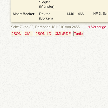
Siegler
(Münster)
Albert
Becker
Rektor
1440–1466
NF 3, Sc
(Borken)
Seite 7 von 82, Personen 181-210 von 2455
< Vorherige
JSON
XML
JSON-LD
XML/RDF
Turtle