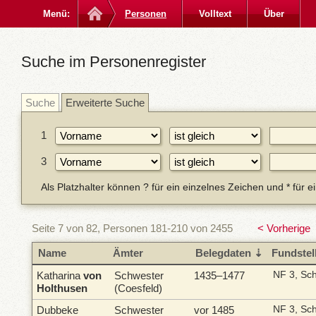
Menü:
Personen
Volltext
Über
Suche im Personenregister
Suche
Erweiterte Suche
1
3
Als Platzhalter können ? für ein einzelnes Zeichen und * für 
Seite 7 von 82, Personen 181-210 von 2455
< Vorherige
Name
Ämter
Belegdaten
Fundstel
Katharina
von
Schwester
1435–1477
NF 3, Sc
Holthusen
(Coesfeld)
Dubbeke
Schwester
vor 1485
NF 3, Sc