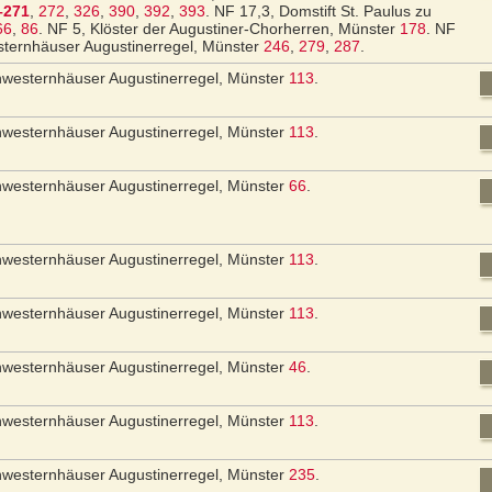
–271
,
272
,
326
,
390
,
392
,
393
.
NF 17,3, Domstift St. Paulus zu
66
,
86
.
NF 5, Klöster der Augustiner-Chorherren, Münster
178
.
NF
sternhäuser Augustinerregel, Münster
246
,
279
,
287
.
hwesternhäuser Augustinerregel, Münster
113
.
hwesternhäuser Augustinerregel, Münster
113
.
hwesternhäuser Augustinerregel, Münster
66
.
hwesternhäuser Augustinerregel, Münster
113
.
hwesternhäuser Augustinerregel, Münster
113
.
hwesternhäuser Augustinerregel, Münster
46
.
hwesternhäuser Augustinerregel, Münster
113
.
hwesternhäuser Augustinerregel, Münster
235
.