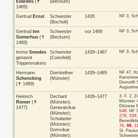
Eilardes
(✝
(Beckum)
1489)
Gertrud
Ernst
Schwester
1439
NF 3, Sc
(Bocholt)
Gertrud
ten
Schwester
vor 1489
NF 3, Sc
Somerhus
(✝
(Beckum)
1489)
Imme
Smedes
Schwester
1439–1487
NF 3, Sc
genannt
(Coesfeld)
Trippenmakers
Hermann
Domkellner
1439–1489
NF 47, Ko
Kanonisse
Schencking
(Münster)
Domstift 
(✝ 1489)
Augustin
Heinrich
Dechant
1439–1477
3. F. 2, 
Münster
Romer
(✝
(Münster);
Diözese 
1477)
Generalvikar
548
.
NF 3
(Münster);
278
,
339
Scholaster
Benedikti
(Münster);
76
,
98
,
1
Domvikar
St. Paul
(Münster);
Schweste