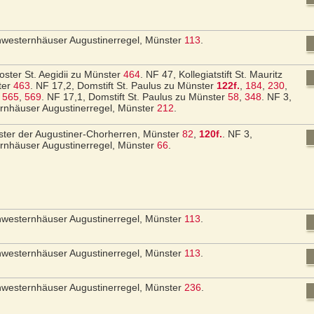
hwesternhäuser Augustinerregel, Münster
113
.
loster St. Aegidii zu Münster
464
.
NF 47, Kollegiatstift St. Mauritz
ter
463
.
NF 17,2, Domstift St. Paulus zu Münster
122f.
,
184
,
230
,
,
565
,
569
.
NF 17,1, Domstift St. Paulus zu Münster
58
,
348
.
NF 3,
rnhäuser Augustinerregel, Münster
212
.
ster der Augustiner-Chorherren, Münster
82
,
120f.
.
NF 3,
rnhäuser Augustinerregel, Münster
66
.
hwesternhäuser Augustinerregel, Münster
113
.
hwesternhäuser Augustinerregel, Münster
113
.
hwesternhäuser Augustinerregel, Münster
236
.