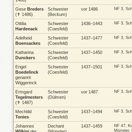
Gese
Breders
Schwester
vor 1486
NF 3, Sc
(✝ 1486)
(Beckum)
Ottilia
Schwester
1436–1443
NF 3, Sc
Hardenack
(Coesfeld)
Adelheid
Schwester
1437–1477
NF 3, Sc
Boensackes
(Coesfeld)
Katharina
Schwester
1437–1450
NF 3, Sc
Dunckers
(Coesfeld)
Engel
Schwester
1437–1501
NF 3, Sc
Boedelinck
(Coesfeld)
genannt
Wiggerinck
Ermgard
Schwester
vor 1487
NF 3, Sc
Tegelmesters
(Dülmen)
(✝ 1487)
Mechtild
Schwester
1437–1494
NF 3, Sc
Tonies
(Coesfeld)
Johannes
Dechant
1437–1459
NF 47, Ko
Münster,
Wilkini
der
(Münster)