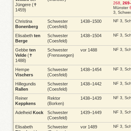
268
,
269
Jüngere (✝
Münster
1459)
3, Schwe
Christina
Schwester
1438–1500
NF 3, Sc
Bonenberg
(Coesfeld)
Elisabeth
ten
Schwester
1438–1504
NF 3, Sc
Berge
(Coesfeld)
Gebbe
ten
Schwester
vor 1488
NF 3, Sc
Velde
(✝
(Frenswegen)
1488)
Hempe
Schwester
1438–1454
NF 3, Sc
Vischers
(Coesfeld)
Hillegundis
Schwester
1438–1442
NF 3, Sc
Rallen
(Coesfeld)
Reiner
Rektor
1438–1439
NF 3, Sc
Keppkens
(Borken)
Adelheid
Kock
Schwester
1439–1449
NF 3, Sc
(Coesfeld)
Elisabeth
Schwester
vor 1489
NF 3, Sc