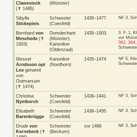
Clawesinck
(Münster)
(✝ 1485)
Sibylla
Schwester
1435–1477
NF 3, Sc
Stickepieis
(Coesfeld)
Bernhard
von
Domdechant
1435–1503
3. F. 1, K
vor Müns
Meschede
(✝
(Münster);
362
,
364
1503)
Kanoniker
Schweste
(Oldenzaal)
Wessel
Kanoniker
1435–1474
NF 5, Klö
Schweste
Arndsson opt
(Nordhorn)
Loe
genannt
von
Ootmarsum
(✝ 1474)
Christina
Schwester
1436–1441
NF 3, Sc
Nymborch
(Coesfeld)
Elisabeth
Schwester
1436–1495
NF 3, Sc
Barenbrügge
(Coesfeld)
Drude
von
Schwester
vor 1486
NF 3, Sc
Kernebeck
(✝
(Beckum)
1486)