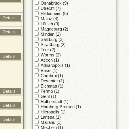
Osnabrück (9)
Utrecht (7)
Hildesheim (5)
Details
Mainz (4)
Lüttich (3)
Magdeburg (2)
Details
Minden (2)
Salzburg (2)
Straßburg (2)
Trier (2)
Worms (2)
Details
Accon (1)
Adrianopolis (1)
Basel (1)
Cambrai (1)
Deventer (1)
Eichstätt (1)
Details
Fermo (1)
Genf (1)
Halberstadt (1)
Details
Hamburg-Bremen (1)
Hieropolis (1)
Larissa (1)
Details
Mailand (1)
Mecheln (1)