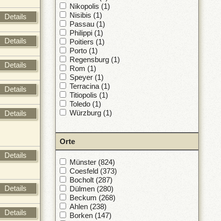
Nikopolis (1)
Nisibis (1)
Details
Passau (1)
Philippi (1)
Details
Poitiers (1)
Porto (1)
Regensburg (1)
Details
Rom (1)
Speyer (1)
Terracina (1)
Details
Titiopolis (1)
Toledo (1)
Würzburg (1)
Details
Orte
Details
Münster (824)
Coesfeld (373)
Bocholt (287)
Details
Dülmen (280)
Beckum (268)
Ahlen (238)
Details
Borken (147)