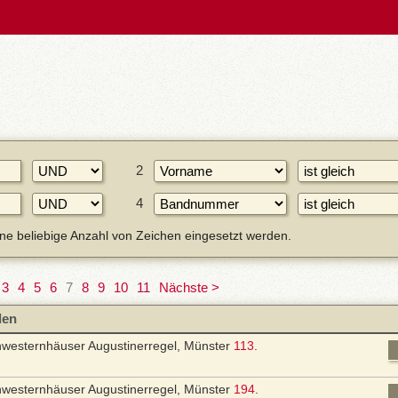
2
4
eine beliebige Anzahl von Zeichen eingesetzt werden.
3
4
5
6
7
8
9
10
11
Nächste >
len
hwesternhäuser Augustinerregel, Münster
113
.
hwesternhäuser Augustinerregel, Münster
194
.