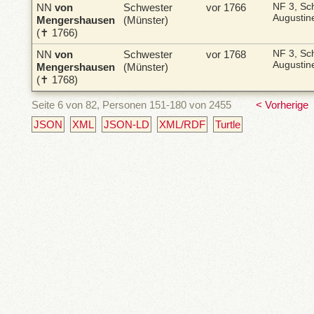
NN
von
Schwester
vor 1766
NF 3, Sc
Augustin
Mengershausen
(Münster)
(✝ 1766)
NN
von
Schwester
vor 1768
NF 3, Sc
Augustin
Mengershausen
(Münster)
(✝ 1768)
Seite 6 von 82, Personen 151-180 von 2455
< Vorherige
JSON
XML
JSON-LD
XML/RDF
Turtle