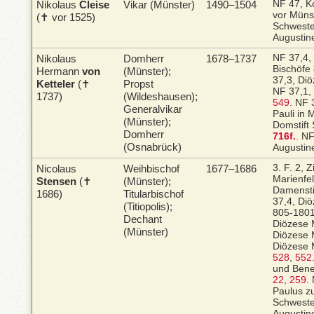
Nikolaus
Cleise
Vikar (Münster)
1490–1504
NF 47, Ko
vor Müns
(✝ vor 1525)
Schweste
Augustin
Nikolaus
Domherr
1678–1737
NF 37,4,
Bischöfe
Hermann
von
(Münster);
37,3, Di
Ketteler
(✝
Propst
NF 37,1,
1737)
(Wildeshausen);
549
.
NF 3
Generalvikar
Pauli in
(Münster);
Domstift 
Domherr
716f.
.
NF
(Osnabrück)
Augustin
Nicolaus
Weihbischof
1677–1686
3. F. 2, 
Marienfe
Stensen
(✝
(Münster);
Damensti
1686)
Titularbischof
37,4, Di
(Titiopolis);
805-180
Dechant
Diözese
(Münster)
Diözese
Diözese
528
,
552
und Bened
22
,
259
.
Paulus z
Schweste
Augustin