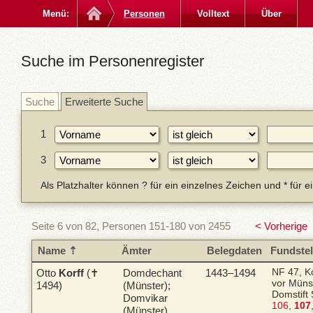
Menü:
Personen
Volltext
Über
Suche im Personenregister
Suche
Erweiterte Suche
1
3
Als Platzhalter können ? für ein einzelnes Zeichen und * für 
Seite 6 von 82, Personen 151-180 von 2455
< Vorherige
Name
Ämter
Belegdaten
Fundstel
Otto
Korff
(✝
Domdechant
1443–1494
NF 47, Ko
vor Müns
1494)
(Münster);
Domstift 
Domvikar
106
,
107
(Münster)