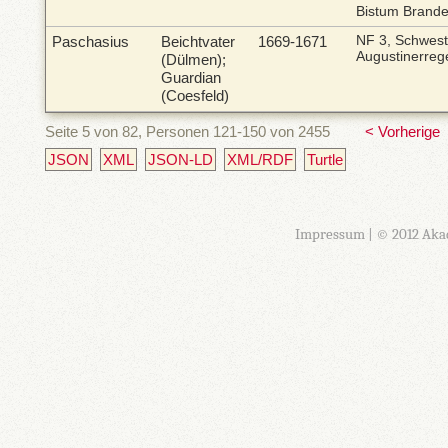
Bistum Brand
Paschasius
Beichtvater
1669-1671
NF 3, Schwes
Augustinerreg
(Dülmen);
Guardian
(Coesfeld)
Seite 5 von 82, Personen 121-150 von 2455
< Vorherige
JSON
XML
JSON-LD
XML/RDF
Turtle
Impressum
| © 2012 Aka