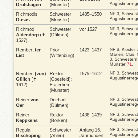
Augustinerreg
Drolshagen
(Münster)
Richmodis
Schwester
1485–1550
NF 3, Schwes
Augustinerreg
Dusas
(Münster)
Richmod
Schwester
vor 1527
NF 3, Schwes
Augustinerreg
Aldendorp
(✝
(Dülmen)
1527)
Rembert
ter
Prior
1423–1437
NF 8, Klöster 
Marien, Clus
List
(Wittenburg)
3, Schwestern
Münster
71
.
Rembert
(von)
Rektor
1579–1612
NF 3, Schwes
Augustinerreg
Gülich
(✝
(Coesfeld);
1612)
Fraterherr
(Münster)
Reiner
von
Dechant
NF 3, Schwes
Augustinerreg
Oer
(Dülmen)
Reiner
Rektor
1438–1439
NF 3, Schwes
Augustinerreg
Keppkens
(Borken)
Regula
Schwester
Anfang 16.
NF 3, Schwes
Augustinerreg
Bischoping
(Ahlen)
Jahrhundert