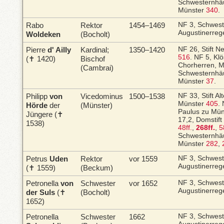
Schwesternhäu
Münster
340
.
Rabo
Rektor
1454–1469
NF 3, Schwes
Augustinerreg
Woldeken
(Bocholt)
Pierre
d' Ailly
Kardinal;
1350–1420
NF 26, Stift 
516
.
NF 5, Klö
(✝ 1420)
Bischof
Chorherren, 
(Cambrai)
Schwesternhäu
Münster
37
.
Philipp
von
Vicedominus
1500–1538
NF 33, Stift Al
Münster
405
.
Hörde
der
(Münster)
Paulus zu Mü
Jüngere (✝
17,2, Domstift
1538)
48ff.
,
268ff.
,
5
Schwesternhäu
Münster
282
,
Petrus
Uden
Rektor
vor 1559
NF 3, Schwes
Augustinerreg
(✝ 1559)
(Beckum)
Petronella
von
Schwester
vor 1652
NF 3, Schwes
Augustinerreg
der Suls
(✝
(Bocholt)
1652)
Petronella
Schwester
1662
NF 3, Schwes