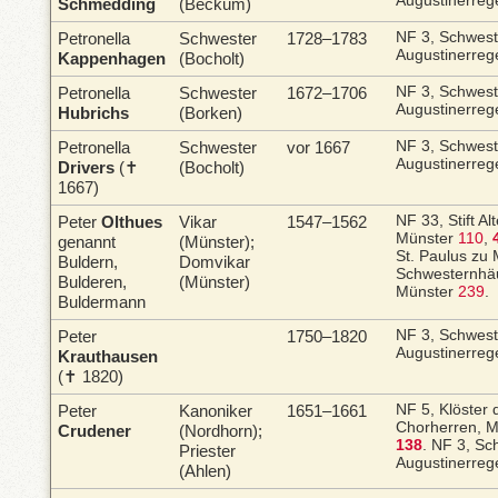
Augustinerreg
Schmedding
(Beckum)
Petronella
Schwester
1728–1783
NF 3, Schwes
Augustinerreg
Kappenhagen
(Bocholt)
Petronella
Schwester
1672–1706
NF 3, Schwes
Augustinerreg
Hubrichs
(Borken)
Petronella
Schwester
vor 1667
NF 3, Schwes
Augustinerreg
Drivers
(✝
(Bocholt)
1667)
Peter
Olthues
Vikar
1547–1562
NF 33, Stift Al
Münster
110
,
genannt
(Münster);
St. Paulus zu
Buldern,
Domvikar
Schwesternhäu
Bulderen,
(Münster)
Münster
239
.
Buldermann
Peter
1750–1820
NF 3, Schwes
Augustinerreg
Krauthausen
(✝ 1820)
Peter
Kanoniker
1651–1661
NF 5, Klöster 
Chorherren, 
Crudener
(Nordhorn);
138
.
NF 3, Sc
Priester
Augustinerreg
(Ahlen)