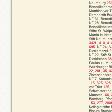
Naumburg
25
Benediktinerab
Matthias vor T
Damenstift B
NF 31, Benedi
NF 28, Benedik
Benediktbeue
Stifte St. Walp
Martin in Idst
Stift Neumüns
342f.
,
410
,
41
695
.
NF 24, Au
Dietramszell
9
NF 22, Stift St
Dietkirchen
38
Paulus zu Mü
Würzburger B
22
,
28f.
,
35
,
4
Zisterzienser
NF 7, Kanonis
115
,
325
,
328
vor Trier
125
,
Schwesternhäu
Münster
166
,
Bamberg, Pfar
153
,
277
,
280f
Kollegiatstif
Bistum Brand