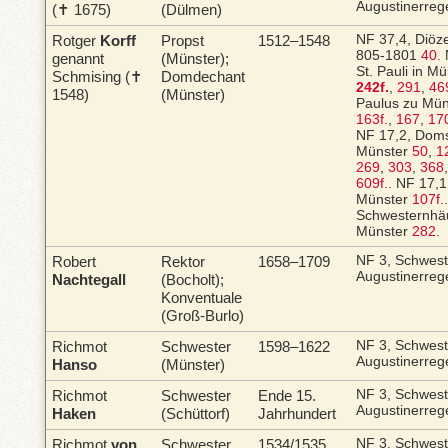
Augustinerreg
(✝ 1675)
(Dülmen)
Rotger
Korff
Propst
1512–1548
NF 37,4, Diöz
805-1801
40
.
genannt
(Münster);
St. Pauli in M
Schmising (✝
Domdechant
242f.
,
291
,
46
1548)
(Münster)
Paulus zu Mü
163f.
,
167
,
17
NF 17,2, Domst
Münster
50
,
1
269
,
303
,
368
609f.
.
NF 17,1,
Münster
107f.
Schwesternhäu
Münster
282
.
Robert
Rektor
1658–1709
NF 3, Schwes
Augustinerreg
Nachtegall
(Bocholt);
Konventuale
(Groß-Burlo)
Richmot
Schwester
1598–1622
NF 3, Schwes
Augustinerreg
Hanso
(Münster)
Richmot
Schwester
Ende 15.
NF 3, Schwes
Augustinerreg
Haken
(Schüttorf)
Jahrhundert
Richmot
von
Schwester
1534/1535
NF 3, Schwes