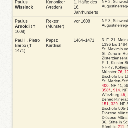
Paulus
Kanoniker
1. Hälfte des
NF 3, Schwes
Augustinerreg
Wissinck
(Vreden)
16.
Jahrhunderts
Paulus
Rektor
vor 1608
NF 3, Schwes
Augustinerreg
Arnoldi
(✝
(Münster)
1608)
Paul II.
Pietro
Papst;
1464–1471
3. F. 21, Main
1396 bis 148
Barbo (✝
Kardinal
St. Maximin vo
1471)
St. Zeno in Re
Zisterziensera
F. 1, Kloster 
NF 47, Kollegia
Münster
76
,
1
Bischöfe bis 
St. Marien-Stif
400
.
NF 41, Sti
358f.
,
914
.
NF 
Würzburg
45
,
Benediktinera
151
,
329
.
NF 3
Bischöfe 805
Diözese Müns
Diözese Müns
36, Stifte in 
Römhild
211
.