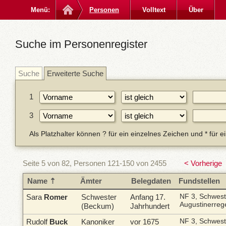
Menü:
Personen
Volltext
Über
Suche im Personenregister
Suche
Erweiterte Suche
1
3
Als Platzhalter können ? für ein einzelnes Zeichen und * für 
Seite 5 von 82, Personen 121-150 von 2455
< Vorherige
Name
Ämter
Belegdaten
Fundstellen
Sara
Romer
Schwester
Anfang 17.
NF 3, Schwes
Augustinerreg
(Beckum)
Jahrhundert
Rudolf
Buck
Kanoniker
vor 1675
NF 3, Schwes