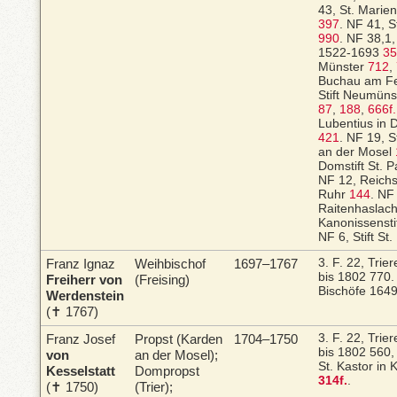
43, St. Marien-
397
.
NF 41, St
990
.
NF 38,1,
1522-1693
35
Münster
712
,
Buchau am F
Stift Neumüns
87
,
188
,
666f.
Lubentius in 
421
.
NF 19, St
an der Mosel
Domstift St. 
NF 12, Reich
Ruhr
144
.
NF 
Raitenhaslac
Kanonissenst
NF 6, Stift St.
Franz Ignaz
Weihbischof
1697–1767
3. F. 22, Trie
bis 1802
770
Freiherr von
(Freising)
Bischöfe 164
Werdenstein
(✝ 1767)
Franz Josef
Propst (Karden
1704–1750
3. F. 22, Trie
bis 1802
560,
von
an der Mosel);
St. Kastor in
Kesselstatt
Dompropst
314f.
.
(✝ 1750)
(Trier);