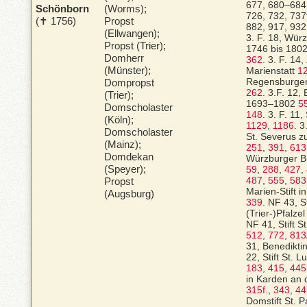
677, 680–684,
Schönborn
(Worms);
726, 732, 737f
(✝ 1756)
Propst
882, 917, 932
(Ellwangen);
3. F. 18, Wür
Propst (Trier);
1746 bis 180
Domherr
362
.
3. F. 14,
(Münster);
Marienstatt
1
Dompropst
Regensburger
262
.
3.F. 12,
(Trier);
1693–1802
5
Domscholaster
148
.
3. F. 11,
(Köln);
1129
,
1186
.
3
Domscholaster
St. Severus z
(Mainz);
251
,
391
,
613
Domdekan
Würzburger B
(Speyer);
59
,
288
,
427
,
Propst
487
,
555
,
583
Marien-Stift i
(Augsburg)
339
.
NF 43, St
(Trier-)Pfalze
NF 41, Stift S
512
,
772
,
813
31, Benedikti
22, Stift St. L
183
,
415
,
445
in Karden an
315f.
,
343
,
44
Domstift St. 