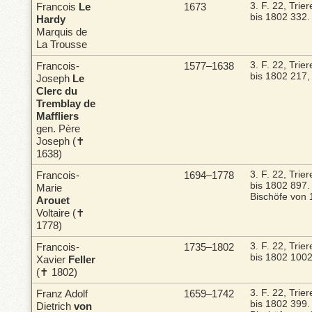
Francois
Le
1673
3. F. 22, Trie
bis 1802
332.
Hardy
Marquis de
La Trousse
Francois-
1577–1638
3. F. 22, Trie
bis 1802
217,
Joseph
Le
Clerc du
Tremblay de
Maffliers
gen. Père
Joseph (✝
1638)
Francois-
1694–1778
3. F. 22, Trie
bis 1802
897
Marie
Bischöfe von
Arouet
Voltaire (✝
1778)
Francois-
1735–1802
3. F. 22, Trie
bis 1802
1002
Xavier
Feller
(✝ 1802)
Franz Adolf
1659–1742
3. F. 22, Trie
bis 1802
399
Dietrich
von