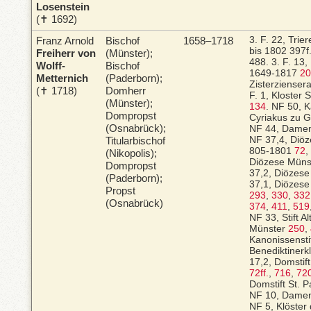
Losenstein
(✝ 1692)
Franz Arnold
Bischof
1658–1718
3. F. 22, Trie
bis 1802
397f
Freiherr von
(Münster);
488.
3. F. 13
Wolff-
Bischof
1649-1817
20
Metternich
(Paderborn);
Zisterzienser
(✝ 1718)
Domherr
F. 1, Kloster 
(Münster);
134
.
NF 50, Ka
Dompropst
Cyriakus zu 
(Osnabrück);
NF 44, Damens
Titularbischof
NF 37,4, Diöz
805-1801
72
,
(Nikopolis);
Diözese Müns
Dompropst
37,2, Diözes
(Paderborn);
37,1, Diözes
Propst
293
,
330
,
332
(Osnabrück)
374
,
411
,
519
NF 33, Stift A
Münster
250
,
Kanonissensti
Benediktinerk
17,2, Domstif
72ff.
,
716
,
72
Domstift St. 
NF 10, Damen
NF 5, Klöster 