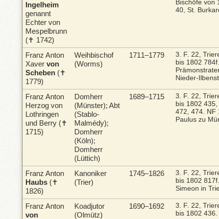
Bischöfe von
Ingelheim
40, St. Burka
genannt
Echter von
Mespelbrunn
(✝ 1742)
Franz Anton
Weihbischof
1711–1779
3. F. 22, Trie
bis 1802
784f
Xaver
von
(Worms)
Prämonstraten
Scheben
(✝
Nieder-Ilbens
1779)
Franz Anton
Domherr
1689–1715
3. F. 22, Trie
bis 1802
435,
Herzog von
(Münster); Abt
472, 474.
NF 
Lothringen
(Stablo-
Paulus zu Mü
und Berry (✝
Malmédy);
1715)
Domherr
(Köln);
Domherr
(Lüttich)
Franz Anton
Kanoniker
1745–1826
3. F. 22, Trie
bis 1802
817f
Haubs
(✝
(Trier)
Simeon in Tri
1826)
Franz Anton
Koadjutor
1690–1692
3. F. 22, Trie
bis 1802
436.
von
(Olmütz)