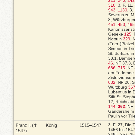
221
,
240
,
242
310
.
3. F. 11,
943
,
1130
.
3. 
Severus zu M
8, Würzburge
451
,
453
,
465
Kanonissenstif
Geseke
125
.
Nottuln
329
.
N
(Trier-)Pfalze
Simeon in Tri
St. Burkard i
38,1, Bamber
46
.
NF 37,3, 
686
,
715
.
NF 
am Federsee
Zisterzienser
632
.
NF 26, S
Würzburg
36
Lubentius in 
Stift St. Step
12, Reichsabt
144
,
362
.
NF 
Gandershei
Paulin vor Tri
Franz I.
(✝
König
1515–1547
3. F. 27, Die 
1456 bis 154
1547)
248f., 257, 25