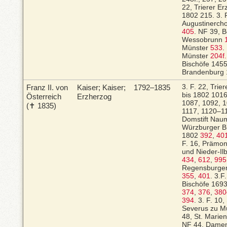
22, Trierer E
1802
215.
3. 
Augustinercho
405
.
NF 39, B
Wessobrunn
Münster
533
.
Münster
204f.
Bischöfe 145
Brandenburg
Franz II.
von
Kaiser; Kaiser;
1792–1835
3. F. 22, Trie
bis 1802
1016
Österreich
Erzherzog
1087, 1092, 1
(✝ 1835)
1117, 1120–11
Domstift Na
Würzburger Bi
1802
392
,
40
F. 16, Prämon
und Nieder-Il
434
,
612
,
995
Regensburger
355
,
401
.
3.F
Bischöfe 16
374
,
376
,
380
394
.
3. F. 10,
Severus zu M
48, St. Marien
NF 44, Damens