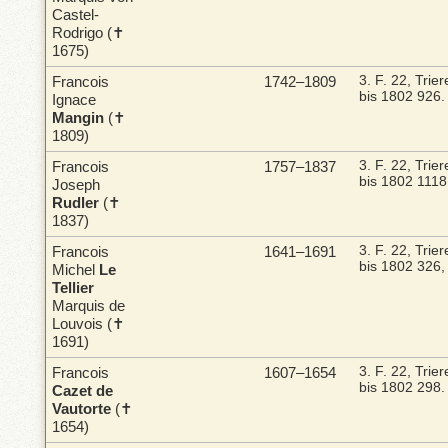
Castel-
Rodrigo (✝
1675)
Francois
1742–1809
3. F. 22, Trie
bis 1802
926.
Ignace
Mangin
(✝
1809)
Francois
1757–1837
3. F. 22, Trie
bis 1802
1118
Joseph
Rudler
(✝
1837)
Francois
1641–1691
3. F. 22, Trie
bis 1802
326,
Michel
Le
Tellier
Marquis de
Louvois (✝
1691)
Francois
1607–1654
3. F. 22, Trie
bis 1802
298.
Cazet de
Vautorte
(✝
1654)