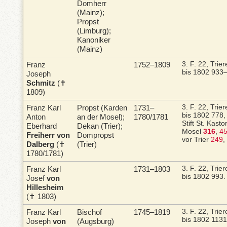
Domherr
(Mainz);
Propst
(Limburg);
Kanoniker
(Mainz)
Franz
1752–1809
3. F. 22, Trie
bis 1802
933–
Joseph
Schmitz
(✝
1809)
Franz Karl
Propst (Karden
1731–
3. F. 22, Trie
bis 1802
778,
Anton
an der Mosel);
1780/1781
Stift St. Kast
Eberhard
Dekan (Trier);
Mosel
316
,
4
Freiherr von
Dompropst
vor Trier
249
,
Dalberg
(✝
(Trier)
1780/1781)
Franz Karl
1731–1803
3. F. 22, Trie
bis 1802
993.
Josef
von
Hillesheim
(✝ 1803)
Franz Karl
Bischof
1745–1819
3. F. 22, Trie
bis 1802
1131
Joseph
von
(Augsburg)