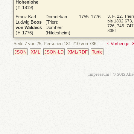
Hohenlohe
(✝ 1819)
Franz Karl
Domdekan
1755–1776
3. F. 22, Trie
bis 1802
673, 
Ludwig
Boos
(Trier);
726, 745–747
von Waldeck
Domherr
835f..
(✝ 1776)
(Hildesheim)
Seite 7 von 25, Personen 181-210 von 736
< Vorherige
JSON
XML
JSON-LD
XML/RDF
Turtle
Impressum
| © 2012 Aka