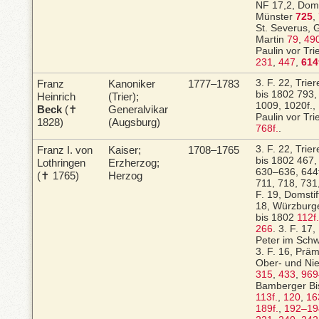
NF 17,2, Doms
Münster
725
,
St. Severus, G
Martin
79
,
49
Paulin vor Tri
231
,
447
,
614
Franz
Kanoniker
1777–1783
3. F. 22, Trie
bis 1802
793,
Heinrich
(Trier);
1009, 1020f.,
Beck
(✝
Generalvikar
Paulin vor Tri
1828)
(Augsburg)
768f.
.
Franz I.
von
Kaiser;
1708–1765
3. F. 22, Trie
bis 1802
467,
Lothringen
Erzherzog;
630–636, 644f.
(✝ 1765)
Herzog
711, 718, 731
F. 19, Domst
18, Würzburg
bis 1802
112f.
266
.
3. F. 17,
Peter im Sch
3. F. 16, Präm
Ober- und Nie
315
,
433
,
969
Bamberger Bi
113f.
,
120
,
16
189f.
,
192–19