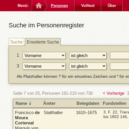
Menü:
Personen
Volltext
Über
Suche im Personenregister
Suche
Erweiterte Suche
1
3
Als Platzhalter können ? für ein einzelnes Zeichen und * für 
Seite 7 von 25, Personen 181-210 von 736
< Vorherige
Name
Ämter
Belegdaten
Fundstellen
Francisco
de
Statthalter
1610–1675
3. F. 22, Trie
bis 1802
146,
Moura
Cortereal
Marquis von