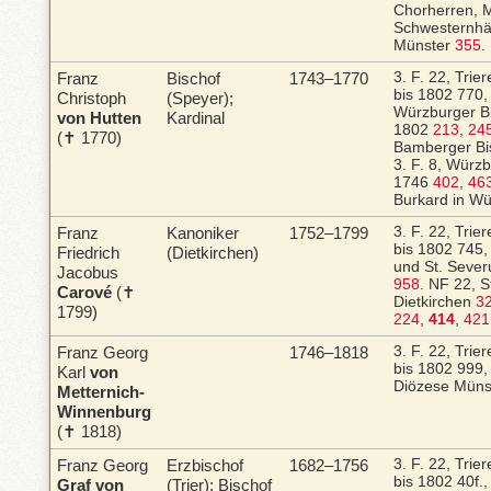
Chorherren, 
Schwesternhäu
Münster
355
.
Franz
Bischof
1743–1770
3. F. 22, Trie
bis 1802
770,
Christoph
(Speyer);
Würzburger Bi
von Hutten
Kardinal
1802
213
,
245
(✝ 1770)
Bamberger B
3. F. 8, Würz
1746
402
,
46
Burkard in W
Franz
Kanoniker
1752–1799
3. F. 22, Trie
bis 1802
745,
Friedrich
(Dietkirchen)
und St. Sever
Jacobus
958
.
NF 22, St
Carové
(✝
Dietkirchen
3
1799)
224
,
414
,
421
Franz Georg
1746–1818
3. F. 22, Trie
bis 1802
999,
Karl
von
Diözese Müns
Metternich-
Winnenburg
(✝ 1818)
Franz Georg
Erzbischof
1682–1756
3. F. 22, Trie
bis 1802
40f.
Graf von
(Trier); Bischof